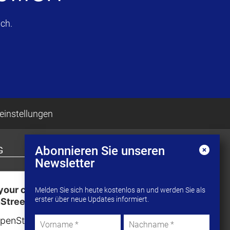
ch.
einstellungen
Abonnieren Sie unseren
G
Newsletter
our consent to load the
Melden Sie sich heute kostenlos an und werden Sie als
erster über neue Updates informiert.
StreetMap service!
penStreetMap to embed