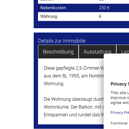
Nebenkosten
250 €
Währung
€
Details zur Immobilie
Beschreibung
Ausstattung
La
Diese gepflegte 2,5-Zimmer-Wohnung befin
aus dem Bj. 1995, am Nordring in Bochum
Wohnung.
Die Wohnung überzeugt durch eine praktis
Wohnräume. Der Balkon, mit schönem Blick
Entspannen und rundet das Wohnangebot