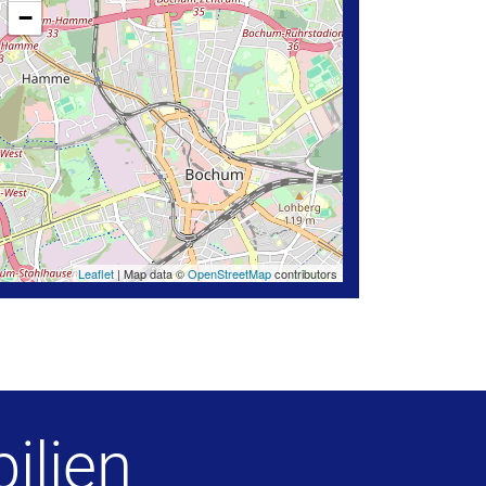
−
Leaflet
| Map data ©
OpenStreetMap
contributors
ilien