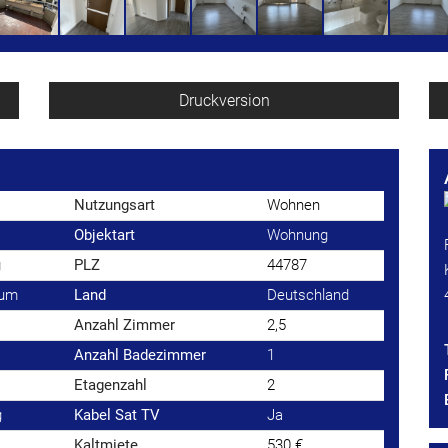
Druckversion
Nutzungsart
Wohnen
Objektart
Wohnung
g
PLZ
44787
hum
Land
Deutschland
Anzahl Zimmer
2,5
Anzahl Badezimmer
1
Etagenzahl
2
g
Kabel Sat TV
Ja
Kaltmiete
530 €