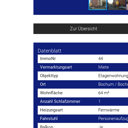
Zur Übersicht
Datenblatt
ImmoNr
44
Vermarktungsart
Miete
Objekttyp
Etagenwohnun
Ort
Bochum / Boc
Wohnfläche
64 m²
Anzahl Schlafzimmer
1
Heizungsart
Fernwärme
Fahrstuhl
Personenaufzu
Balkon
Ja