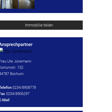
Immobilie teilen
Ansprechpartner
Frau Ute Jünemann
Kortumstr. 152
44787 Bochum
Telefon
0234/8908778
Fax
0234/8906297
E-Mail
kontakt@uj-i.de